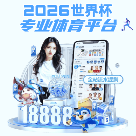
kaiyun体育app注册
首页
|
学院概况
|
本科教务
|
学院简介
开yun体育app网页版登录入口公告
开yun体
职能部门
课程教学评估
学术科研
师资队伍
PBL教学
表格下载
教学成果
表格下载