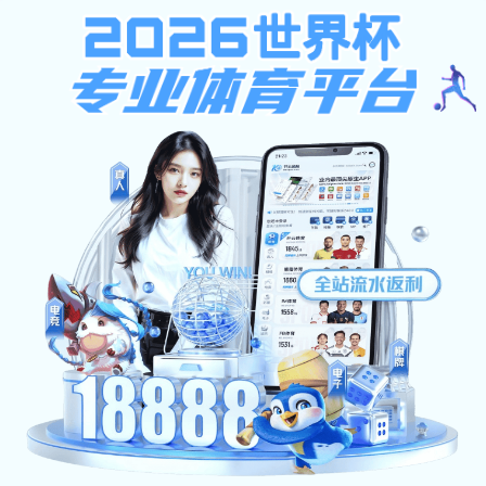
kaiyun体育app注册
首页
|
学院概况
|
本科教务
|
学院简介
开yun体育app网页版登录入口公告
开yun体育
职能部门
课程教学评估
学术科研交
师资队伍
PBL教学
表格下载
教学成果
表格下载