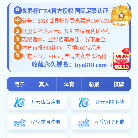
教学论坛
当前位置：
首页
>>
教学论坛
教学论坛
尚在建设中