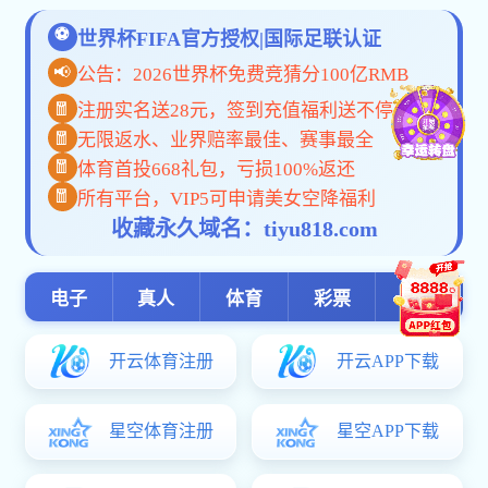
文章内容
kaiyun体育app注册:展开脑力激荡，享受智力博弈—
2011年
【
一院讯
】
12月29日晚上18点，在三元里校区办公楼四楼kaiyun体育
网登录。我院教学处方熙茹处长，学院办公室吴浩祥主任以及PBL课程核心小
上，两个小组的PBL教学“病例”—“奇怪的发热”、“越来越瘦的小宝”
例”的场景、问题设置等方面提出意见和建议。各位核心小组成员均热情高
PBL教学法（problem-based learning）是一种以
积极引进并探索国外先进的医学教学经验和方法，近两年先后派遣了8
下学期2010级中医学专业实验班及相关方向班教学中开展PBL教学
（TUTOR）工作小组于2011年11月上旬正式成立，至今共举行了三次全体
录，目前已编写了2个分别供教师和学生使用的PBL专用案例。
脑力激荡、智力博弈。此次讨论kaiyun体育app官网登录持续了将
PBL教学方法的探索与实践均有了更深层次的理解：PBL不仅仅是
养学生自主学习的能力；PBL要以生为本，强调Population（社区/国际）、