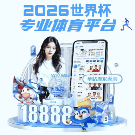
kaiyun体育app注册
首页
|
学院概况
|
本科教务
|
学院简介
开yun体育app网页版登录入口公告
开yun体
职能部门
课程教学评估
学术科研
师资队伍
PBL教学
表格下载
教学成果
表格下载